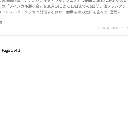
の書籍商談会「フランクフルト・ブックフェア」の開催が正式に決まりまし
ルの「フィジカル展示会」を10月14日から18日までの5日間、独フランクフ
ランクフルターメッセで開催するほか、会期を挟み土日を含んだ1週間にわ
規模な「バーチャ…
彦
2020.6.1 Mon 9:35
Page 1 of 1