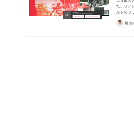
世界最大
た。リア
ルトのフ
たって大
堀 鉄