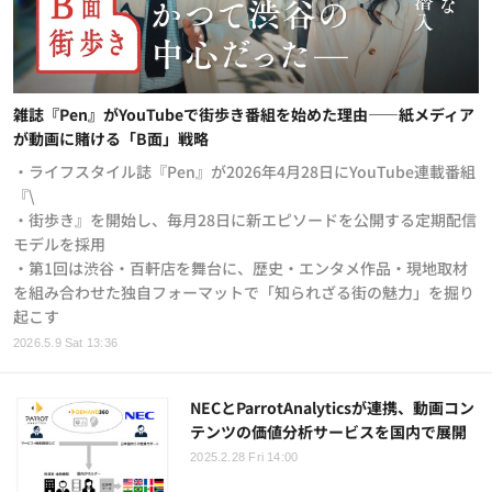
雑誌『Pen』がYouTubeで街歩き番組を始めた理由——紙メディア
が動画に賭ける「B面」戦略
・ライフスタイル誌『Pen』が2026年4月28日にYouTube連載番組
『\
・街歩き』を開始し、毎月28日に新エピソードを公開する定期配信
モデルを採用
・第1回は渋谷・百軒店を舞台に、歴史・エンタメ作品・現地取材
を組み合わせた独自フォーマットで「知られざる街の魅力」を掘り
起こす
2026.5.9 Sat 13:36
NECとParrotAnalyticsが連携、動画コン
テンツの価値分析サービスを国内で展開
2025.2.28 Fri 14:00