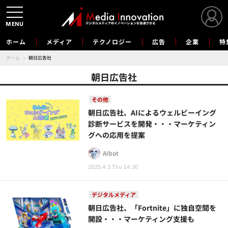
MENU
ホーム
メディア
テクノロジー
広告
企業
特
ホーム
›
朝日広告社
朝日広告社
その他
朝日広告社、AIによるウェルビーイング
診断サービスを開発・・・マーケティン
グへの応用を提案
AIbot
2025.4.3 Thu 14:30
デジタルメディア
朝日広告社、「Fortnite」に独自空間を
開設・・・マーケティング支援も