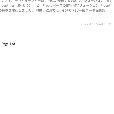
インティメート・マージャーは、同社が提供する共通IDソリューション「IM
al Identifier（IM-UID）」 と、PrebidベースのID管理ソリューション「Identi
b」の連携を開始しました。 現在、欧州では「GDPR（EU一般データ保護規
CCPA（カリフ…
2022.4.13 Wed 10:31
Page 1 of 1