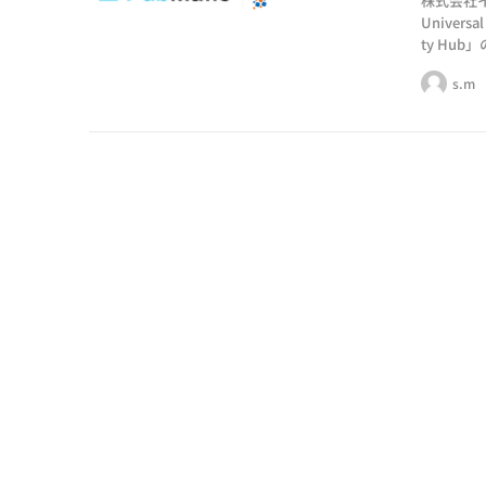
株式会社
Univers
ty Hu
則）」や「
s.m