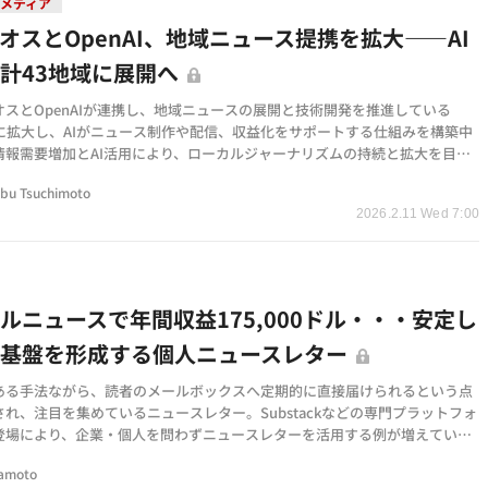
メディア
オスとOpenAI、地域ニュース提携を拡大——AI
計43地域に展開へ
オスとOpenAIが連携し、地域ニュースの展開と技術開発を推進している
市に拡大し、AIがニュース制作や配信、収益化をサポートする仕組みを構築中
情報需要増加とAI活用により、ローカルジャーナリズムの持続と拡大を目指
bu Tsuchimoto
2026.2.11 Wed 7:00
ルニュースで年間収益175,000ドル・・・安定し
益基盤を形成する個人ニュースレター
ある手法ながら、読者のメールボックスへ定期的に直接届けられるという点
れ、注目を集めているニュースレター。Substackなどの専門プラットフォ
登場により、企業・個人を問わずニュースレターを活用する例が増えていま
ノースカロライ…
tamoto