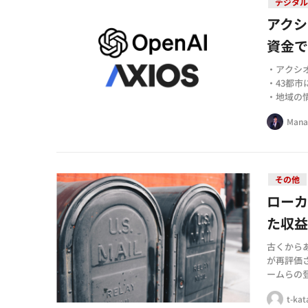
デジタル
アクシ
資金で
・アクシ
・43都
・地域の
す
Mana
その他
ローカ
た収
古くから
が再評価さ
ームらの
す。 米
t-ka