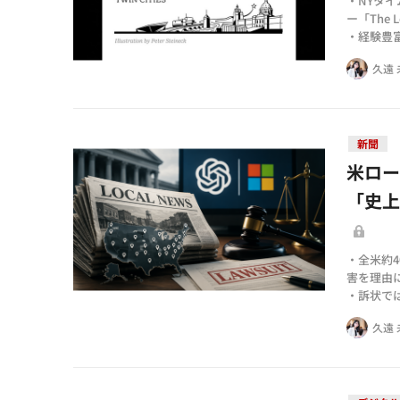
・NYタ
ー「The 
・経験豊
たコンテ
久遠 
・地域メ
築する
新聞
米ロー
「史
・全米約
害を理由に
・訴状で
ングされ
久遠 
・Ope
が連合体