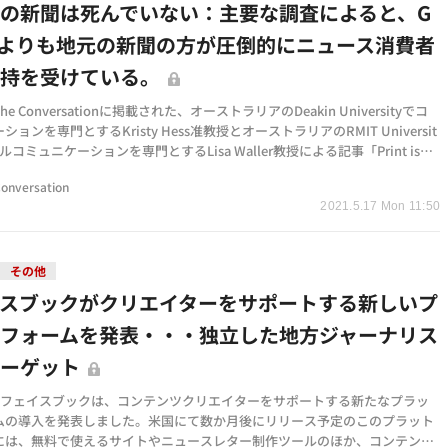
の新聞は死んでいない：主要な調査によると、G
leよりも地元の新聞の方が圧倒的にニュース消費者
支持を受けている。
e Conversationに掲載された、オーストラリアのDeakin Universityでコ
ョンを専門とするKristy Hess准教授とオーストラリアのRMIT Universit
コミュニケーションを専門とするLisa Waller教授による記事「Print isn’t
jor surve…
Conversation
2021.5.17 Mon 11:50
その他
イスブックがクリエイターをサポートする新しいプ
トフォームを発表・・・独立した地方ジャーナリス
ターゲット
日、フェイスブックは、コンテンツクリエイターをサポートする新たなプラッ
ムの導入を発表しました。米国にて数か月後にリリース予定のこのプラット
には、無料で使えるサイトやニュースレター制作ツールのほか、コンテンツ