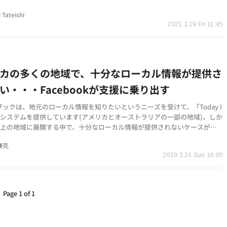
ツールを含む7つ…
i Tateishi
2021.3.19 Fri 11:45
リカの多くの地域で、十分なローカル情報が提供さ
い・・・Facebookが支援に乗り出す
ックは、地元のローカル情報を知りたいというニーズを受けて、「Today I
うシステムを提供しています(アメリカとオーストラリアの一部の地域)。しか
0以上の地域に展開する中で、十分なローカル情報が提供されないケースが多
とから、情報…
鎌克
2019.3.24 Sun 16:00
Page 1 of 1