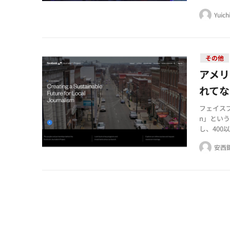
効果測定
Yuich
その他
アメ
れてな
フェイスブ
n」とい
し、40
発したこ
安西