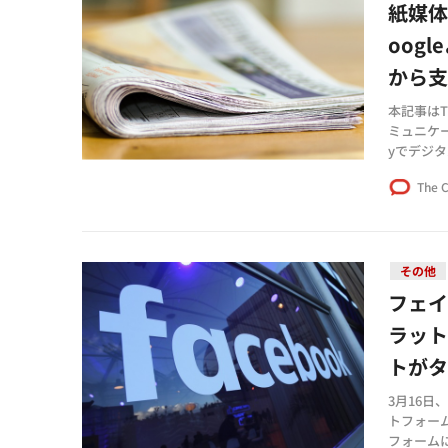
紙媒体
oog
から
本記事はTh
ミュニケーシ
yでデジタル
dead: ma
The 
その他
フェ
ラッ
トが
3月16
トフォー
フォーム