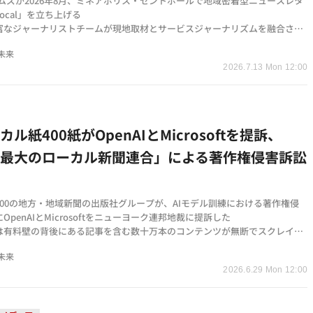
イムズが2026年8月、ミネアポリス・セントポールで地域密着型ニュースレタ
Local」を立ち上げる
富なジャーナリストチームが現地取材とサービスジャーナリズムを融合させ
ンツを配信する予定
未来
ディアをパートナーとして位置付け、協業を通じて全米への展開モデルを構
2026.7.13 Mon 12:00
カル紙400紙がOpenAIとMicrosoftを提訴、
上最大のローカル新聞連合」による著作権侵害訴訟
400の地方・地域新聞の出版社グループが、AIモデル訓練における著作権侵
OpenAIとMicrosoftをニューヨーク連邦地裁に提訴した
は有料壁の背後にある記事を含む数十万本のコンテンツが無断でスクレイピ
、著作権管理情報が除去されたと主張している
未来
nAIは「フェアユースに基づく」と反論しており、大手メディアに続いて地方紙
2026.6.29 Mon 12:00
として提訴に踏み切った形となる