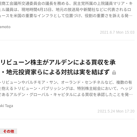
院商工会議所交通委員会の議長を務める、民主党所属の上院議員マリア・キ
ェル議員は、現地時間4月15日、地元の放送局や新聞社などに代表されるロ
ュースを米国の重要なインフラとして位置づけ、役割の重要さを訴える発言
した。 キャント…
tamoto
2021.6.7 Mon 15:03
リビューン株主がアルデンによる買収を承
・・地元投資家らによる対抗は実を結ばず
トリビューンやバルチモア・サン、オーランド・センチネルなど、複数の有
を抱えるトリビューン・パブリッシングは、特別株主総会において、ヘッジ
であるアルデン・グローバル・キャピタルによる買収を承認したことを発表
 今年2月に契…
aki Taga
2021.5.24 Mon 17:20
その他