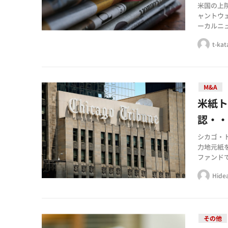
米国の上
ャントウ
ーカルニ
を行いま
t-ka
M&A
米紙ト
認・
シカゴ・
力地元紙
ファンド
しました。
Hide
その他