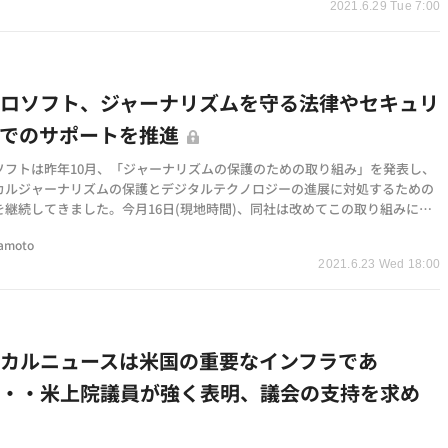
2021.6.29 Tue 7:00
クロソフト、ジャーナリズムを守る法律やセキュリ
面でのサポートを推進
ソフトは昨年10月、「ジャーナリズムの保護のための取り組み」を発表し、
カルジャーナリズムの保護とデジタルテクノロジーの進展に対処するための
を継続してきました。今月16日(現地時間)、同社は改めてこの取り組みに関
情報を公開しま…
tamoto
2021.6.23 Wed 18:00
カルニュースは米国の重要なインフラであ
・・・米上院議員が強く表明、議会の支持を求め