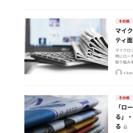
その他
マイ
ティ
マイクロ
特にロー
取り組み
する最新
t-ka
その他
「ロー
る」
る