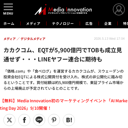
MENU
ホーム
メディア
テクノロジー
広告
企業
特
メディア
デジタルメディア
2026.5.13 Wed 17:04
カカクコム、EQTが5,900億円でTOBも成立見
通せず・・・LINEヤフー連合に期待も
「価格.com」や「食べログ」を運営するカカクコムが、スウェーデンの
投資会社EQTによる株式公開買付を受け入れ、株式の非公開化に踏み切
るということです。買付総額は約5,900億円規模で、東証プライム市場か
らの上場廃止が予定されているとのことです。
【無料】Media Innovation初のマーケティングイベント「AI Marke
ting Day 2026」9/10開催！