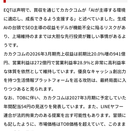
EQTは声明で、買収を通じてカカクコムが「AIが主導する環境
に適応し、成長できるよう支援する」と述べていました。生成
AIの台頭でSEO主導の収益モデルが機能不全に陥るリスクがあ
り、上場維持のままでは大胆な先行投資が難しい事情があるよ
うです。
カカクコムの2026年3月期売上収益は前期比20.0%増の941億
円、営業利益は272億円で営業利益率28.9%と非常に高利益率
な体質を依然として維持しています。優良なキャッシュ創出力
を持つ生活情報プラットフォームを巡る攻防は、最終局面に入
りつつあると見られます。
なお、TOBに伴い、カカクコムは2027年3月期に予定していた
年間配当54円の見送りを発表しています。また、LINEヤフー
連合が法的拘束力のある提案を出す可能性もあります。冒頭に
も記したように、市場価格はTOB価格を超えていて、このまま