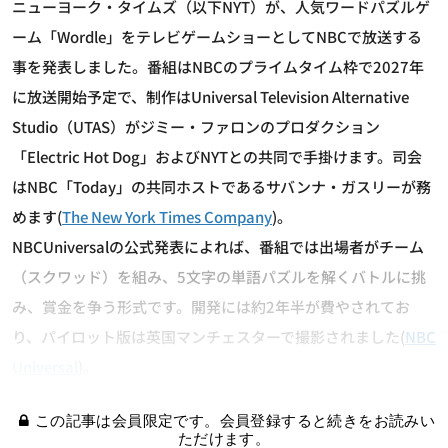
ニューヨーク・タイムズ（以下NYT）が、人気ワードパズルゲ
ーム「Wordle」をテレビゲームショーとしてNBCで放送する
事を発表しました。番組はNBCのプライムタイム枠で2027年
に放送開始予定で、制作はUniversal Television Alternative
Studio（UTAS）がジミー・ファロンのプロダクション
「Electric Hot Dog」およびNYTとの共同で手掛けます。司会
はNBC「Today」の共同ホストであるサバンナ・ガスリーが務
めます(
The New York Times Company
)。
NBCUniversalの公式発表によれば、番組では出場者がチーム
（スクワッド）を組み、5文字の単語パズルを解くバトルに挑
み、賞金を争う形式です。開発には約2年半が費やされてお
り、パイロット版は英国マンチェスターで撮影されました(
NBC
Universal
)。
この記事は会員限定です。会員登録すると続きをお読みい
ただけます。