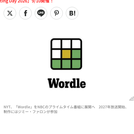
ting Day 2026」9/10開催！
NYT、「Wordle」をNBCのプライムタイム番組に展開へ 2027年放送開始、
制作にはジミー・ファロンが参加