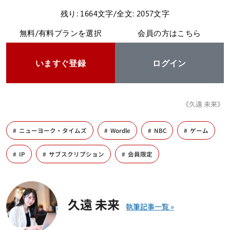
残り: 1664文字/全文: 2057文字
無料/有料プランを選択
会員の方はこちら
いますぐ登録
ログイン
《久遠 未来》
ニューヨーク・タイムズ
Wordle
NBC
ゲーム
IP
サブスクリプション
会員限定
久遠 未来