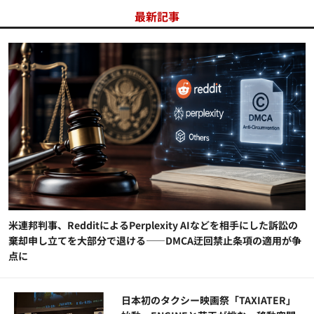
最新記事
米連邦判事、RedditによるPerplexity AIなどを相手にした訴訟の
棄却申し立てを大部分で退ける——DMCA迂回禁止条項の適用が争
点に
日本初のタクシー映画祭「TAXIATER」