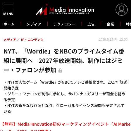
MENU
ホーム
メディア
テクノロジー
広告
企業
特
メディア
IP・コンテンツ
2026.5.15 Fri 12:00
NYT、「Wordle」をNBCのプライムタイム番
組に展開へ 2027年放送開始、制作にはジミ
ー・ファロンが参加
・NYTの人気ゲーム「Wordle」がNBCでテレビ番組化され、2027年放送
開始予定
・ジミー・ファロンが制作に参加し、サバンナ・ガスリーが司会を務め
る予定
・NYTの新たな収益源となり、グローバルライセンス展開も予定されて
いる
【無料】Media Innovation初のマーケティングイベント「AI Marke