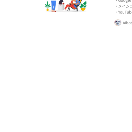
・Goog
・メイン
・YouT
AIbo