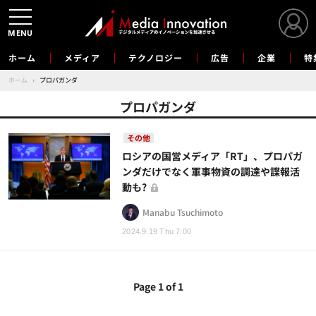
MENU
ホーム
メディア
テクノロジー
広告
企業
特
ホーム
›
プロパガンダ
プロパガンダ
その他
ロシアの国営メディア「RT」、プロパガ
ンダだけでなく軍事物資の調達や諜報活
動も?
Manabu Tsuchimoto
2024.9.19 Thu 7:00
Page 1 of 1