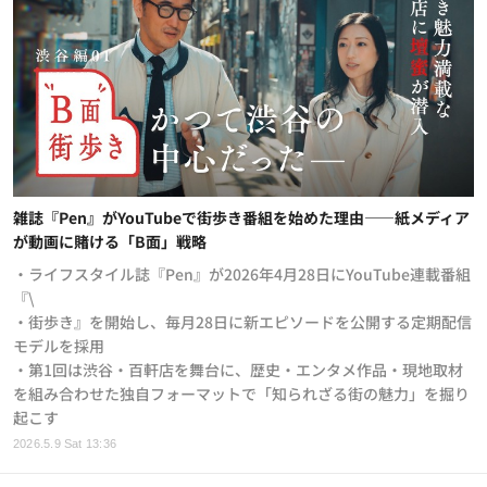
雑誌『Pen』がYouTubeで街歩き番組を始めた理由——紙メディア
が動画に賭ける「B面」戦略
・ライフスタイル誌『Pen』が2026年4月28日にYouTube連載番組
『\
・街歩き』を開始し、毎月28日に新エピソードを公開する定期配信
モデルを採用
・第1回は渋谷・百軒店を舞台に、歴史・エンタメ作品・現地取材
を組み合わせた独自フォーマットで「知られざる街の魅力」を掘り
起こす
2026.5.9 Sat 13:36