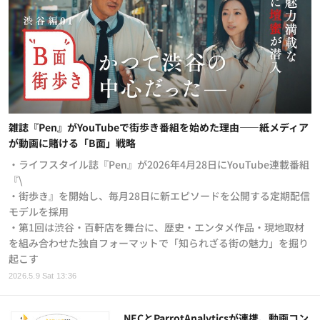
雑誌『Pen』がYouTubeで街歩き番組を始めた理由——紙メディア
が動画に賭ける「B面」戦略
・ライフスタイル誌『Pen』が2026年4月28日にYouTube連載番組
『\
・街歩き』を開始し、毎月28日に新エピソードを公開する定期配信
モデルを採用
・第1回は渋谷・百軒店を舞台に、歴史・エンタメ作品・現地取材
を組み合わせた独自フォーマットで「知られざる街の魅力」を掘り
起こす
2026.5.9 Sat 13:36
NECとParrotAnalyticsが連携、動画コン