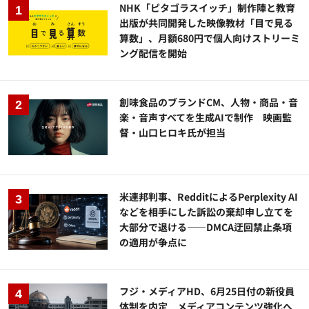
NHK「ピタゴラスイッチ」制作陣と教育
出版が共同開発した映像教材「目で見る
算数」、月額680円で個人向けストリーミ
ング配信を開始
創味食品のブランドCM、人物・商品・音
楽・音声すべてを生成AIで制作 映画監
督・山口ヒロキ氏が担当
米連邦判事、RedditによるPerplexity AI
などを相手にした訴訟の棄却申し立てを
大部分で退ける——DMCA迂回禁止条項
の適用が争点に
フジ・メディアHD、6月25日付の新役員
体制を内定 メディアコンテンツ強化へ