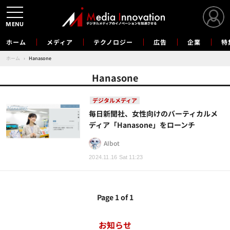
MENU
ホーム
メディア
テクノロジー
広告
企業
特
ホーム
›
Hanasone
Hanasone
デジタルメディア
毎日新聞社、女性向けのバーティカルメ
ディア「Hanasone」をローンチ
AIbot
2024.11.16 Sat 11:23
Page 1 of 1
お知らせ