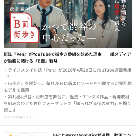
雑誌『Pen』がYouTubeで街歩き番組を始めた理由——紙メディア
が動画に賭ける「B面」戦略
・ライフスタイル誌『Pen』が2026年4月28日にYouTube連載番組
『\
・街歩き』を開始し、毎月28日に新エピソードを公開する定期配信
モデルを採用
・第1回は渋谷・百軒店を舞台に、歴史・エンタメ作品・現地取材
を組み合わせた独自フォーマットで「知られざる街の魅力」を掘り
起こす
2026.5.9 Sat 13:36
NECとParrotAnalyticsが連携、動画コン