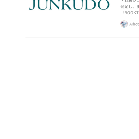
・丸善ジュ
発足し、出
「BOOK
・RFI
AIbo
への転換