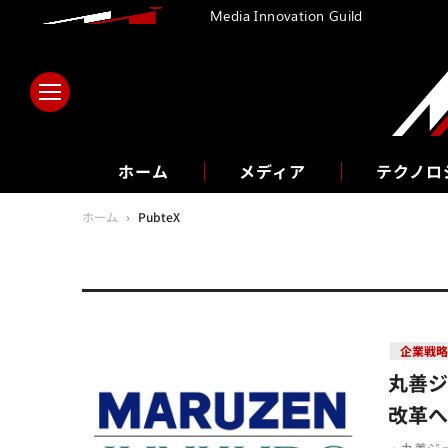
Media Innovation Guild
ホーム
メディア
テクノロ
ホーム
›
PubteX
企業戦
丸善ジ
改革へ