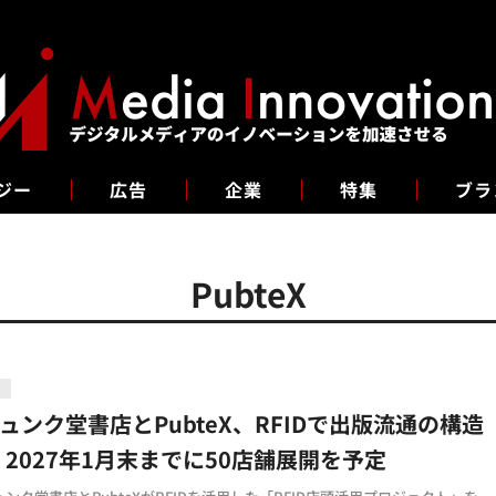
ジー
広告
企業
特集
ブラ
PubteX
略
ュンク堂書店とPubteX、RFIDで出版流通の構造
 2027年1月末までに50店舗展開を予定