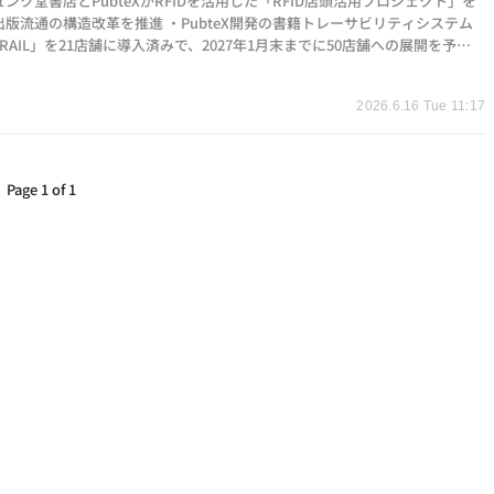
ンク堂書店とPubteXがRFIDを活用した「RFID店頭活用プロジェクト」を
版流通の構造改革を推進 ・PubteX開発の書籍トレーサビリティシステム
TRAIL」を21店舗に導入済みで、2027年1月末までに50店舗への展開を予定
Dによる在庫可視化やPOSデータ連携で、人手依存からデータ主導型の書店運営
t
と返品率削減を目指す
2026.6.16 Tue 11:17
Page 1 of 1