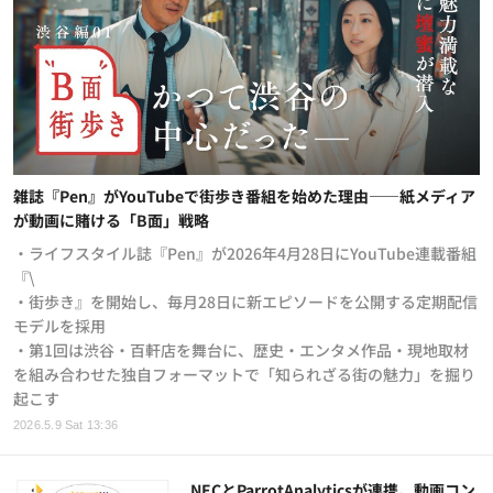
雑誌『Pen』がYouTubeで街歩き番組を始めた理由——紙メディア
が動画に賭ける「B面」戦略
・ライフスタイル誌『Pen』が2026年4月28日にYouTube連載番組
『\
・街歩き』を開始し、毎月28日に新エピソードを公開する定期配信
モデルを採用
・第1回は渋谷・百軒店を舞台に、歴史・エンタメ作品・現地取材
を組み合わせた独自フォーマットで「知られざる街の魅力」を掘り
起こす
2026.5.9 Sat 13:36
NECとParrotAnalyticsが連携、動画コン