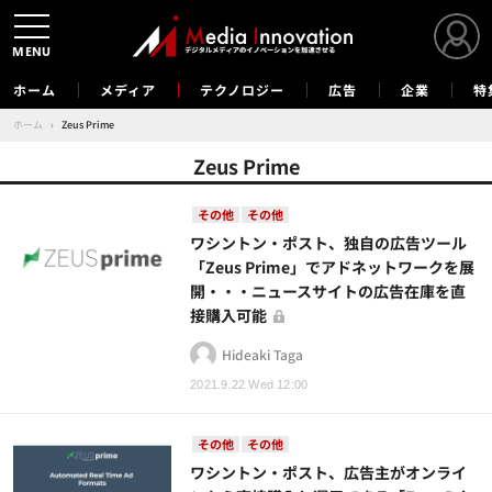
MENU
ホーム
メディア
テクノロジー
広告
企業
特
ホーム
›
Zeus Prime
Zeus Prime
その他
その他
ワシントン・ポスト、独自の広告ツール
「Zeus Prime」でアドネットワークを展
開・・・ニュースサイトの広告在庫を直
接購入可能
Hideaki Taga
2021.9.22 Wed 12:00
その他
その他
ワシントン・ポスト、広告主がオンライ