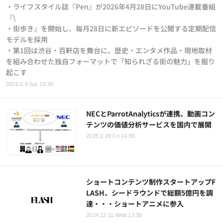
・ライフスタイル誌『Pen』が2026年4月28日にYouTube連載番組
『\
・街歩き』を開始し、毎月28日に新エピソードを公開する定期配信
モデルを採用
・第1回は渋谷・百軒店を舞台に、歴史・エンタメ作品・現地取材
を組み合わせた独自フォーマットで「知られざる街の魅力」を掘り
起こす
2026.5.9 Sat 13:36
NECとParrotAnalyticsが連携、動画コン
テンツの価値分析サービスを国内で展開
2025.2.28 Fri 14:00
ショートコンテンツ制作スタートアップF
LASH、シードラウンドで総額5億円を調
達・・・ショートアニメに参入
2024.12.11 Wed 12:30