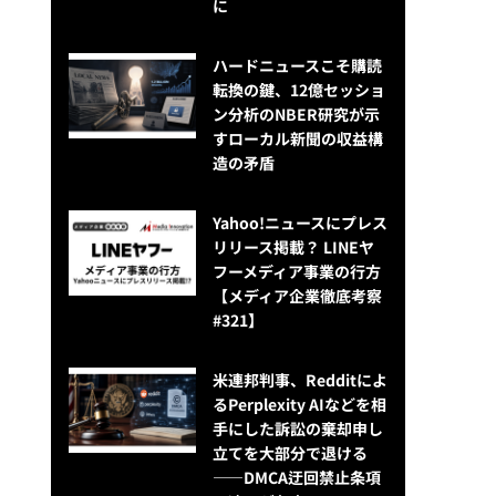
に
ハードニュースこそ購読
転換の鍵、12億セッショ
ン分析のNBER研究が示
すローカル新聞の収益構
造の矛盾
Yahoo!ニュースにプレス
リリース掲載？ LINEヤ
フーメディア事業の行方
【メディア企業徹底考察
#321】
米連邦判事、Redditによ
るPerplexity AIなどを相
手にした訴訟の棄却申し
立てを大部分で退ける
——DMCA迂回禁止条項