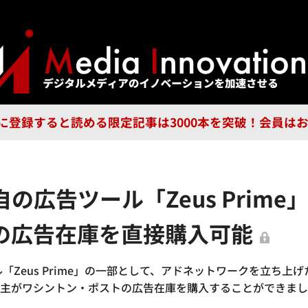
ジー
広告
企業
特集
ブラ
n Guild に登録すると読める限定記事は3000本を突破！会
の広告ツール「Zeus Prim
の広告在庫を直接購入可能
Zeus Prime」の一部として、アドネットワークを立ち上
広告主がワシントン・ポストの広告在庫を購入することができま