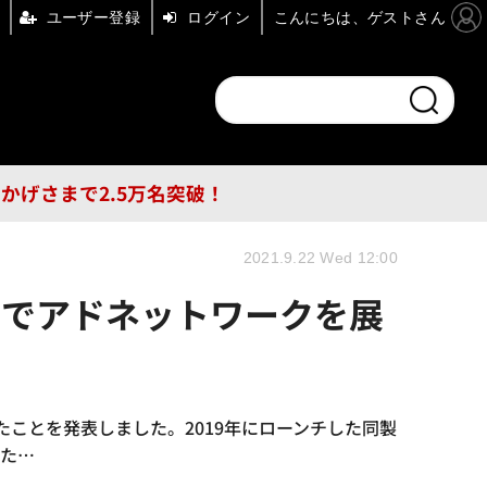
ユーザー登録
ログイン
こんにちは、ゲストさん
ンドチャンネル
フォーエム
その他
DB
員はおかげさまで2.5万名突破！
2021.9.22 Wed 12:00
e」でアドネットワークを展
げたことを発表しました。2019年にローンチした同製
した…