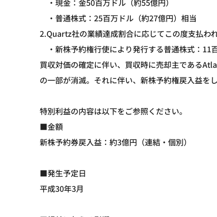
・現金：金50百万ドル（約55億円）
・普通株式：25百万ドル（約27億円）相当
2.Quartz社の業績達成割合に応じてこの度支払
・新株予約権行使により発行する普通株式：11百
買収対価の確定に伴い、買収時に売却主であるAtlant
の一部が消滅。それに伴い、新株予約権戻入益を
特別利益の内容は以下をご参照ください。
■金額
新株予約券戻入益：約3億円（連結・個別）
■発生予定日
平成30年3月