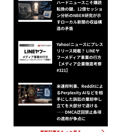
ハードニュースこそ購読
転換の鍵、12億セッショ
ン分析のNBER研究が示
すローカル新聞の収益構
造の矛盾
Yahoo!ニュースにプレス
リリース掲載？ LINEヤ
フーメディア事業の行方
【メディア企業徹底考察
#321】
米連邦判事、Redditによ
るPerplexity AIなどを相
手にした訴訟の棄却申し
立てを大部分で退ける
——DMCA迂回禁止条項
の適用が争点に