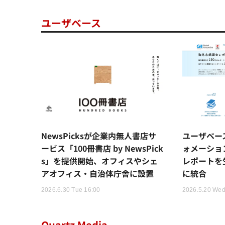
ユーザベース
NewsPicksが企業内無人書店サ
ユーザベー
ービス「100冊書店 by NewsPick
ォメーショ
s」を提供開始、オフィスやシェ
レポートを
アオフィス・自治体庁舎に設置
に統合
2026.6.30 Tue 16:00
2026.5.20 Wed
Quartz Media