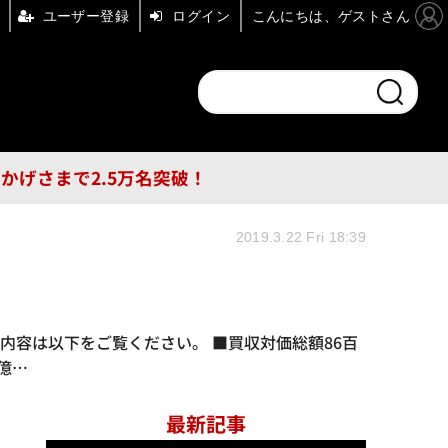
ユーザー登録
ログイン
こんにちは、ゲストさん
ンドチャンネル
フォーエム
その他
DB
員はおかげさまで2.5万名突破！
2019.3.22 Fri 18:39
した。内容は以下をご覧ください。 ■買収対価総額86百
億…
最新記事