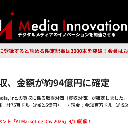
ジー
広告
企業
特集
ブラ
n Guild に登録すると読める限定記事は3000本を突破！会
買収、金額が約94億円に確定
 Media, Inc.の買収に係る取得対価（買収対価）が確定しま
：計75百ドル（約82.5億円） ・現金：金50百万ドル（約55
「AI Marketing Day 2026」9/10開催！