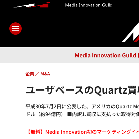
Media Innovation Guild
ホーム
メディア
テクノロ
Media Innovatio
企業
M&A
ユーザベースのQuartz
平成30年7月2日に公表した、アメリカのQuartz
ドル（約94億円） ■内訳1.買収に支払った取得対価
【無料】Media Innovation初のマーケティングイベント