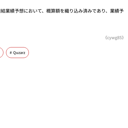
通期連結業績予想において、概算額を織り込み済みであり、業績予
《cywg85》
Quzarz