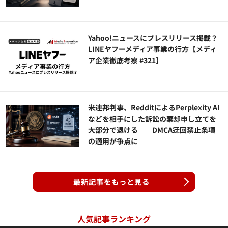
Yahoo!ニュースにプレスリリース掲載？
LINEヤフーメディア事業の行方【メディ
ア企業徹底考察 #321】
米連邦判事、RedditによるPerplexity AI
などを相手にした訴訟の棄却申し立てを
大部分で退ける——DMCA迂回禁止条項
の適用が争点に
最新記事をもっと見る
人気記事ランキング