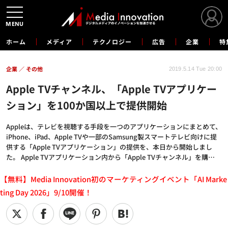
MENU
ホーム
メディア
テクノロジー
広告
企業
特
企業
その他
2019.5.14 Tue 20:00
Apple TVチャンネル、「Apple TVアプリケー
ション」を100か国以上で提供開始
Appleは、テレビを視聴する手段を一つのアプリケーションにまとめて、
iPhone、iPad、Apple TVや一部のSamsung製スマートテレビ向けに提
供する「Apple TVアプリケーション」の提供を、本日から開始しまし
た。 Apple TVアプリケーション内から「Apple TVチャンネル」を購…
【無料】Media Innovation初のマーケティングイベント「AI Marke
ting Day 2026」9/10開催！