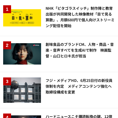
NHK「ピタゴラスイッチ」制作陣と教育
出版が共同開発した映像教材「目で見る
算数」、月額680円で個人向けストリーミ
ング配信を開始
創味食品のブランドCM、人物・商品・音
楽・音声すべてを生成AIで制作 映画監
督・山口ヒロキ氏が担当
フジ・メディアHD、6月25日付の新役員
体制を内定 メディアコンテンツ強化へ
取締役構成を変更
ハードニュースこそ購読転換の鍵、12億