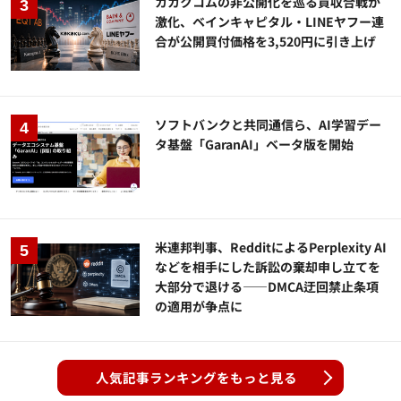
カカクコムの非公開化を巡る買収合戦が
激化、ベインキャピタル・LINEヤフー連
合が公開買付価格を3,520円に引き上げ
ソフトバンクと共同通信ら、AI学習デー
タ基盤「GaranAI」ベータ版を開始
米連邦判事、RedditによるPerplexity AI
などを相手にした訴訟の棄却申し立てを
大部分で退ける——DMCA迂回禁止条項
の適用が争点に
人気記事ランキングをもっと見る