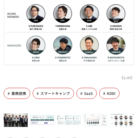
《s.m》
業務提携
スマートキャンプ
SaaS
KDDI