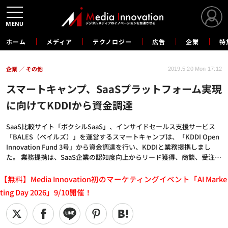
MENU
ホーム
メディア
テクノロジー
広告
企業
特
企業
その他
2019.5.20 Mon 17:12
スマートキャンプ、SaaSプラットフォーム実現
に向けてKDDIから資金調達
SaaS比較サイト「ボクシルSaaS」、インサイドセールス支援サービス
「BALES（ベイルズ）」を運営するスマートキャンプは、「KDDI Open
Innovation Fund 3号」から資金調達を行い、KDDIと業務提携しまし
た。 業務提携は、SaaS企業の認知度向上からリード獲得、商談、受注…
【無料】Media Innovation初のマーケティングイベント「AI Marke
ting Day 2026」9/10開催！