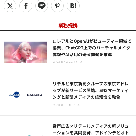
業務提携
ロレアルとOpenAIがビューティー領域で
協業、ChatGPT上でのバーチャルメイク
体験やAI活用の研究開発を推進
2026.6.19 Fri 14:54
リデルと東京新聞グループの東京アドレ
ップが新サービス開始、SNSマーケティ
ングと新聞メディアの信頼性を融合
2025.8.1 Fri 14:00
音声広告×リテールメディアの新ソリュ
ーションを共同開発、アドインテとオト