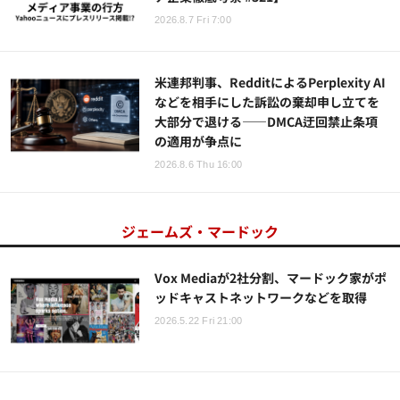
2026.8.7 Fri 7:00
米連邦判事、RedditによるPerplexity AI
などを相手にした訴訟の棄却申し立てを
大部分で退ける——DMCA迂回禁止条項
の適用が争点に
2026.8.6 Thu 16:00
ジェームズ・マードック
Vox Mediaが2社分割、マードック家がポ
ッドキャストネットワークなどを取得
2026.5.22 Fri 21:00