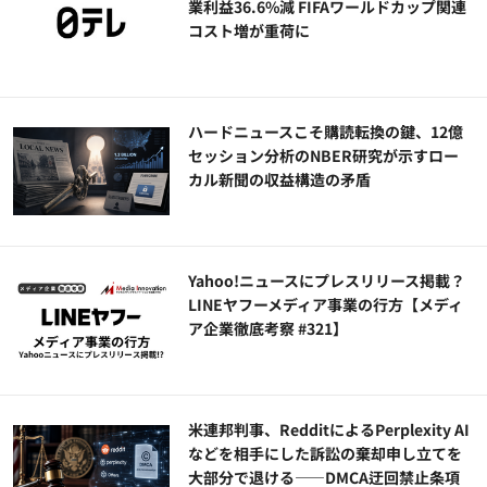
業利益36.6%減 FIFAワールドカップ関連
コスト増が重荷に
ハードニュースこそ購読転換の鍵、12億
セッション分析のNBER研究が示すロー
カル新聞の収益構造の矛盾
Yahoo!ニュースにプレスリリース掲載？
LINEヤフーメディア事業の行方【メディ
ア企業徹底考察 #321】
米連邦判事、RedditによるPerplexity AI
などを相手にした訴訟の棄却申し立てを
大部分で退ける——DMCA迂回禁止条項