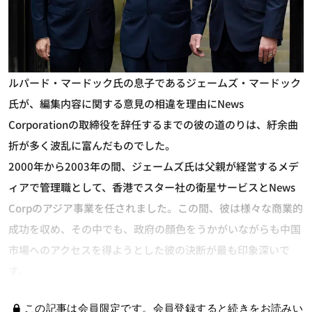
ルパード・マードック氏の息子であるジェームズ・マードック
氏が、編集内容に関する意見の相違を理由にNews
Corporationの取締役を辞任するまでの彼の道のりは、紆余曲
折が多く波乱に富んだものでした。
2000年から2003年の間、ジェームズ氏は父親が経営するメデ
ィアで管理職として、香港でスター社の衛星サービスとNews
Corpのアジア事業を任されました。この間、彼は様々な商業的
成功を収め、その中でも、政府の顔色をうかがいながらも中国
市場へのアクセスを得ようとした彼の決断が最も印象深いで
す。
この記事は会員限定です。会員登録すると続きをお読みい