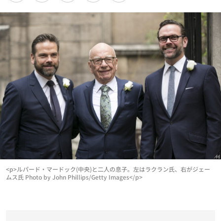
<p>ルパード・マードック(中央)と二人の息子。左はラクラン氏、右がジェー
ムス氏 Photo by John Phillips/Getty Images</p>