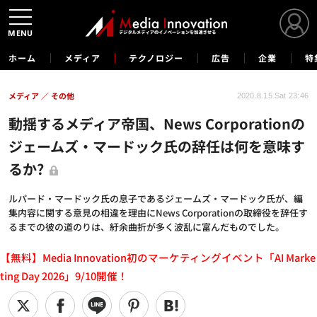
MENU
ホーム
メディア
テクノロジー
広告
企業
特
メディア
その他
2020.8.15 Sat 23:46
動揺するメディア帝国、News Corporationの
ジェームズ・マードック氏の辞任は何を意味す
るか?
ルパード・マードック氏の息子であるジェームズ・マードック氏が、編
集内容に関する意見の相違を理由にNews Corporationの取締役を辞任す
るまでの彼の道のりは、紆余曲折が多く波乱に富んだものでした。
【無料】Media Innovation初のマーケティングイベント「AI Marke
ting Day 2026」9/10開催！