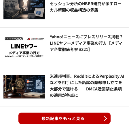
セッション分析のNBER研究が示すロー
カル新聞の収益構造の矛盾
Yahoo!ニュースにプレスリリース掲載？
LINEヤフーメディア事業の行方【メディ
ア企業徹底考察 #321】
米連邦判事、RedditによるPerplexity AI
などを相手にした訴訟の棄却申し立てを
大部分で退ける——DMCA迂回禁止条項
の適用が争点に
最新記事をもっと見る