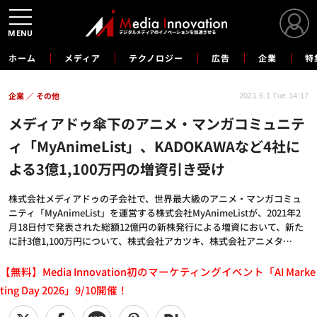
MENU
ホーム
メディア
テクノロジー
広告
企業
特
企業
その他
2021.6.1 Tue 14:17
メディアドゥ傘下のアニメ・マンガコミュニテ
ィ「MyAnimeList」、KADOKAWAなど4社に
よる3億1,100万円の増資引き受け
株式会社メディアドゥの子会社で、世界最大級のアニメ・マンガコミュ
ニティ「MyAnimeList」を運営する株式会社MyAnimeListが、2021年2
月18日付で発表された総額12億円の新株発行による増資において、新た
に計3億1,100万円について、株式会社アカツキ、株式会社アニメタ…
【無料】Media Innovation初のマーケティングイベント「AI Marke
ting Day 2026」9/10開催！