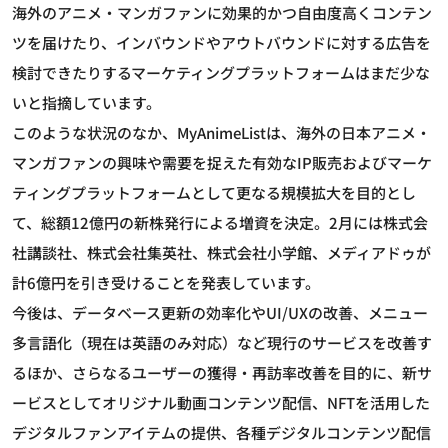
海外のアニメ・マンガファンに効果的かつ自由度高くコンテン
ツを届けたり、インバウンドやアウトバウンドに対する広告を
検討できたりするマーケティングプラットフォームはまだ少な
いと指摘しています。
このような状況のなか、MyAnimeListは、海外の日本アニメ・
マンガファンの興味や需要を捉えた有効なIP販売およびマーケ
ティングプラットフォームとして更なる規模拡大を目的とし
て、総額12億円の新株発行による増資を決定。2月には株式会
社講談社、株式会社集英社、株式会社小学館、メディアドゥが
計6億円を引き受けることを発表しています。
今後は、データベース更新の効率化やUI/UXの改善、メニュー
多言語化（現在は英語のみ対応）など現行のサービスを改善す
るほか、さらなるユーザーの獲得・再訪率改善を目的に、新サ
ービスとしてオリジナル動画コンテンツ配信、NFTを活用した
デジタルファンアイテムの提供、各種デジタルコンテンツ配信