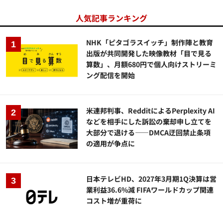
人気記事ランキング
NHK「ピタゴラスイッチ」制作陣と教育
出版が共同開発した映像教材「目で見る
算数」、月額680円で個人向けストリーミ
ング配信を開始
米連邦判事、RedditによるPerplexity AI
などを相手にした訴訟の棄却申し立てを
大部分で退ける——DMCA迂回禁止条項
の適用が争点に
日本テレビHD、2027年3月期1Q決算は営
業利益36.6%減 FIFAワールドカップ関連
コスト増が重荷に