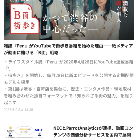
雑誌『Pen』がYouTubeで街歩き番組を始めた理由——紙メディア
が動画に賭ける「B面」戦略
・ライフスタイル誌『Pen』が2026年4月28日にYouTube連載番組
『\
・街歩き』を開始し、毎月28日に新エピソードを公開する定期配信
モデルを採用
・第1回は渋谷・百軒店を舞台に、歴史・エンタメ作品・現地取材
を組み合わせた独自フォーマットで「知られざる街の魅力」を掘り
起こす
2026.5.9 Sat 13:36
NECとParrotAnalyticsが連携、動画コン
テンツの価値分析サービスを国内で展開