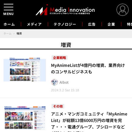
MENU
ホーム
メディア
テクノロジー
広告
企業
特
ホーム
›
増資
増資
企業戦略
MyAnimeListが4億円の増資、業界向け
のコンサルビジネスも
AIbot
2024.3.2 Sat 15:18
その他
アニメ・マンガコミュニティ「MyAnime
List」が総額13億6000万円の増資を完
了・・・電通グループ、ブシロードなど