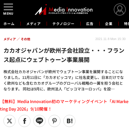
MENU
ホーム
メディア
テクノロジー
広告
企業
特
メディア
その他
2021.11.8 Mon 15:30
カカオジャパンが欧州子会社設立・・・フラン
ス起点にウェブトゥーン事業展開
株式会社カカオジャパンが欧州でウェブトーン事業を展開することにな
りました。11月11日に「カカオピッコマ」に社名変更し、日本だけでな
く欧州なども含むカカオグループのグローバル戦略の一翼を担う会社と
なります。 同社は9月に、欧州法人「ピッコマヨーロッパ」を設…
【無料】Media Innovation初のマーケティングイベント「AI Marke
ting Day 2026」9/10開催！