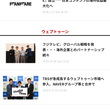
E』設立──日本コンテンツの海外収益最
大化へ
2026.1.17 Sat 16:34
ウェブトゥーン
フジテレビ、グローバル戦略を発
表・・・海外企業とのパートナーシップ
続々
2023.10.28 Sat 13:51
TBSが急成長するウェブトゥーン市場へ
参入、NAVERグループ等と合弁で
2022.5.27 Fri 10:00