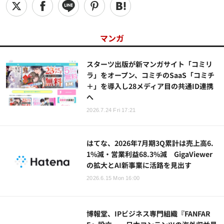
マンガ
スターツ出版が新マンガサイト「コミリ
ラ」をオープン、コミチのSaaS「コミチ
＋」を導入し28メディア目の共通ID連携
へ
2026.7.24 Fri 17:21
はてな、2026年7月期3Q累計は売上高6.
1%減・営業利益68.3%減 GigaViewer
の拡大とAI新事業に活路を見出す
2026.6.15 Mon 16:00
博報堂、IPビジネス専門組織『FANFAR