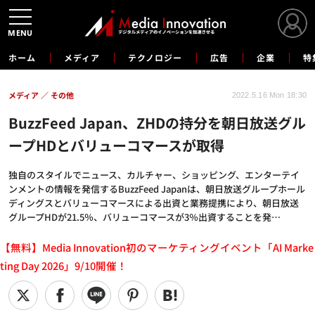
MENU
ホーム
メディア
テクノロジー
広告
企業
特
メディア
その他
2022.5.16 Mon 18:30
BuzzFeed Japan、ZHDの持分を朝日放送グル
ープHDとバリューコマースが取得
独自のスタイルでニュース、カルチャー、ショッピング、エンターテイ
ンメントの情報を発信するBuzzFeed Japanは、朝日放送グループホール
ディングスとバリューコマースによる出資と業務提携により、朝日放送
グループHDが21.5％、バリューコマースが3％出資することを発…
【無料】Media Innovation初のマーケティングイベント「AI Marke
ting Day 2026」9/10開催！