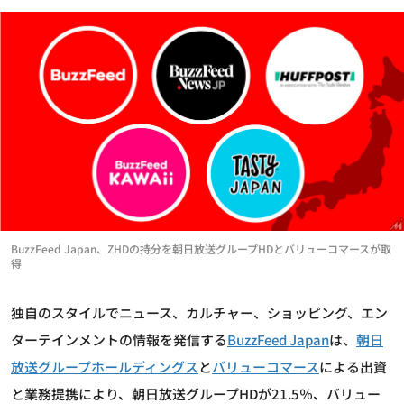
BuzzFeed Japan、ZHDの持分を朝日放送グループHDとバリューコマースが取
得
独自のスタイルでニュース、カルチャー、ショッピング、エン
ターテインメントの情報を発信する
BuzzFeed Japan
は、
朝日
放送グループホールディングス
と
バリューコマース
による出資
と業務提携により、朝日放送グループHDが21.5％、バリュー