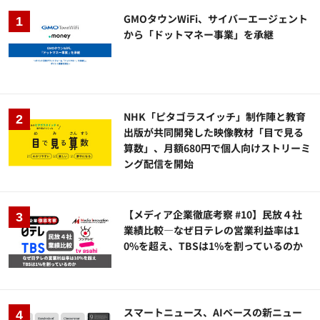
GMOタウンWiFi、サイバーエージェント
から「ドットマネー事業」を承継
NHK「ピタゴラスイッチ」制作陣と教育
出版が共同開発した映像教材「目で見る
算数」、月額680円で個人向けストリーミ
ング配信を開始
【メディア企業徹底考察 #10】民放４社
業績比較―なぜ日テレの営業利益率は1
0%を超え、TBSは1%を割っているのか
スマートニュース、AIベースの新ニュー