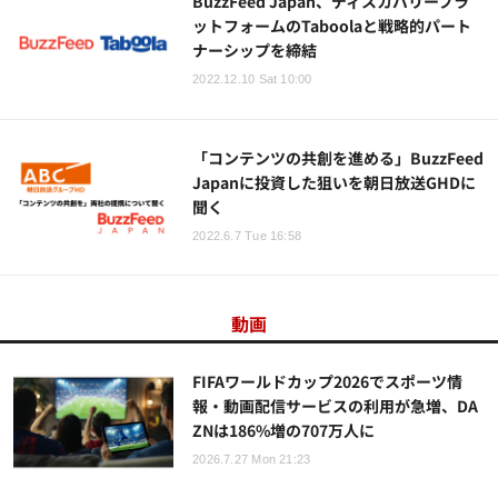
BuzzFeed Japan、ディスカバリープラ
ットフォームのTaboolaと戦略的パート
ナーシップを締結
2022.12.10 Sat 10:00
「コンテンツの共創を進める」BuzzFeed
Japanに投資した狙いを朝日放送GHDに
聞く
2022.6.7 Tue 16:58
動画
FIFAワールドカップ2026でスポーツ情
報・動画配信サービスの利用が急増、DA
ZNは186%増の707万人に
2026.7.27 Mon 21:23