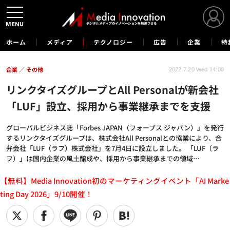
MENU
ホーム
メディア
テクノロジー
広告
企業
特
企業
その他
2022.7.20 Wed 14:00
リンクタイズグループとAll Personalが新会社
「LUF」設立、採用から事業継承までを支援
グローバルビジネス誌「Forbes JAPAN（フォーブス ジャパン）」を発行
するリンクタイズグループは、株式会社All Personalとの協業により、合
弁会社「LUF（ラフ）株式会社」を7月4日に設立しました。 「LUF（ラ
フ）」は国内企業の風土醸成や、採用から事業継承までの領域…
【無料】Media Innovation初のマーケティングイベント「AI Marke
ting Day 2026」9/10開催！