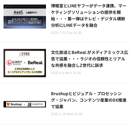
博報堂とLINEヤフーがデータ連携、マー
ケティングソリューションの提供を開
始・・・第一弾はテレビ・デジタル横断
分析にLINEデータを融合
2025.7.31 Thu 15:30
文化放送とBeReal.がメディアミックス広
告で協業・・・ラジオの信頼性とリアル
な共感を融合しZ世代に訴求
2025.6.4 Wed 15:30
Brushupとビジュアル・プロセッシン
グ・ジャパン、コンテンツ産業のDX推進
で協業
2025.2.19 Wed 10:30