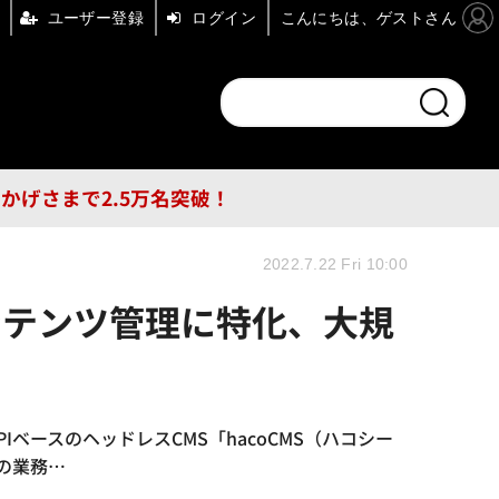
ユーザー登録
ログイン
こんにちは、ゲストさん
ンドチャンネル
フォーエム
その他
DB
員はおかげさまで2.5万名突破！
2022.7.22 Fri 10:00
コンテンツ管理に特化、大規
ースのヘッドレスCMS「hacoCMS（ハコシー
の業務…