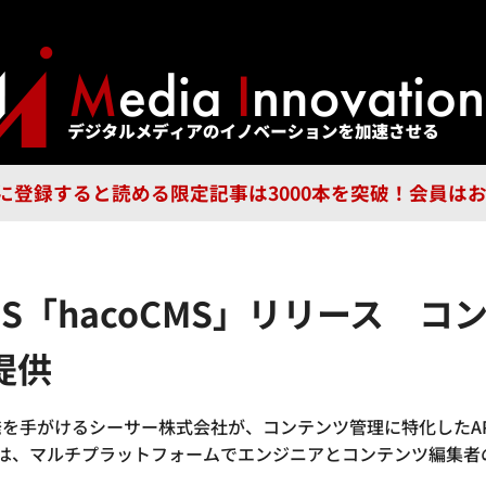
ジー
広告
企業
特集
ブラ
n Guild に登録すると読める限定記事は3000本を突破！会
S「hacoCMS」リリース 
提供
手がけるシーサー株式会社が、コンテンツ管理に特化したAPIベ
S」は、マルチプラットフォームでエンジニアとコンテンツ編集者