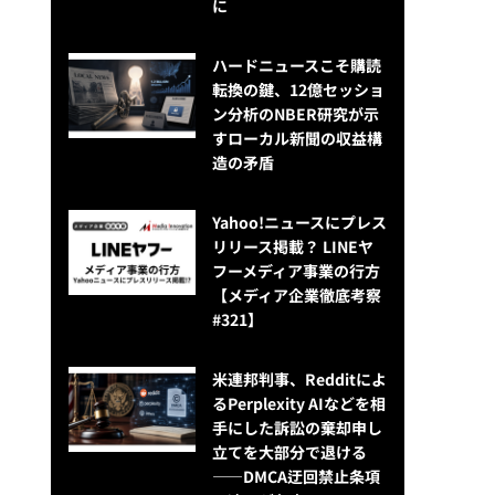
に
ハードニュースこそ購読
転換の鍵、12億セッショ
ン分析のNBER研究が示
すローカル新聞の収益構
造の矛盾
Yahoo!ニュースにプレス
リリース掲載？ LINEヤ
フーメディア事業の行方
【メディア企業徹底考察
#321】
米連邦判事、Redditによ
るPerplexity AIなどを相
手にした訴訟の棄却申し
立てを大部分で退ける
——DMCA迂回禁止条項