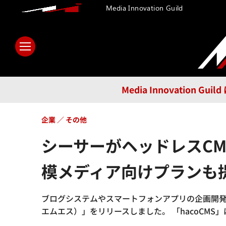
Media Innovation Guild
ホーム
メディア
テクノロ
Media Innovatio
企業
その他
シーサーがヘッドレスCM
模メディア向けプランも
ブログシステムやスマートフォンアプリの企画開発を
エムエス）」をリリースしました。 「hacoCM