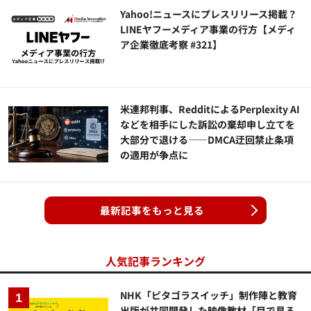
Yahoo!ニュースにプレスリリース掲載？
LINEヤフーメディア事業の行方【メディ
ア企業徹底考察 #321】
米連邦判事、RedditによるPerplexity AI
などを相手にした訴訟の棄却申し立てを
大部分で退ける——DMCA迂回禁止条項
の適用が争点に
最新記事をもっと見る
人気記事ランキング
NHK「ピタゴラスイッチ」制作陣と教育
出版が共同開発した映像教材「目で見る