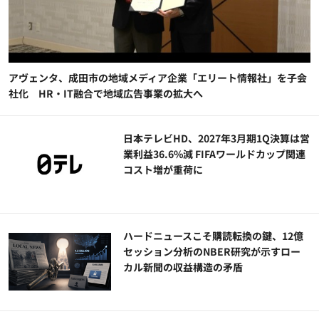
アヴェンタ、成田市の地域メディア企業「エリート情報社」を子会
社化 HR・IT融合で地域広告事業の拡大へ
日本テレビHD、2027年3月期1Q決算は営
業利益36.6%減 FIFAワールドカップ関連
コスト増が重荷に
ハードニュースこそ購読転換の鍵、12億
セッション分析のNBER研究が示すロー
カル新聞の収益構造の矛盾