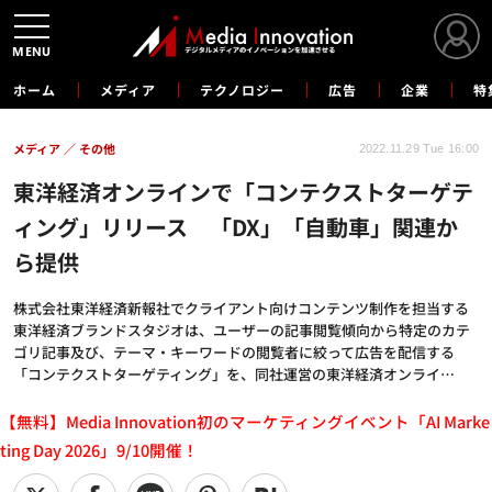
MENU
ホーム
メディア
テクノロジー
広告
企業
特
メディア
その他
2022.11.29 Tue 16:00
東洋経済オンラインで「コンテクストターゲテ
ィング」リリース 「DX」「自動車」関連か
ら提供
株式会社東洋経済新報社でクライアント向けコンテンツ制作を担当する
東洋経済ブランドスタジオは、ユーザーの記事閲覧傾向から特定のカテ
ゴリ記事及び、テーマ・キーワードの閲覧者に絞って広告を配信する
「コンテクストターゲティング」を、同社運営の東洋経済オンライ…
【無料】Media Innovation初のマーケティングイベント「AI Marke
ting Day 2026」9/10開催！