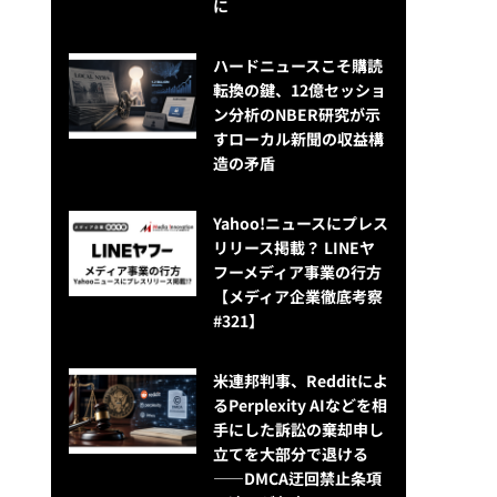
に
ハードニュースこそ購読
転換の鍵、12億セッショ
ン分析のNBER研究が示
すローカル新聞の収益構
造の矛盾
Yahoo!ニュースにプレス
リリース掲載？ LINEヤ
フーメディア事業の行方
【メディア企業徹底考察
#321】
米連邦判事、Redditによ
るPerplexity AIなどを相
手にした訴訟の棄却申し
立てを大部分で退ける
——DMCA迂回禁止条項