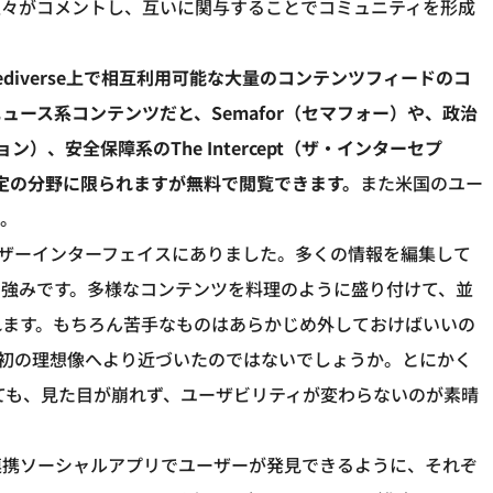
人々がコメントし、互いに関与することでコミュニティを形成
などFediverse上で相互利用可能な大量のコンテンツフィードのコ
ース系コンテンツだと、Semafor（セマフォー）や、政治
ション）、安全保障系のThe Intercept（ザ・インターセプ
など、特定の分野に限られますが無料で閲覧できます。
また米国のユー
う。
なユーザーインターフェイスにありました。多くの情報を編集して
の強みです。多様なコンテンツを料理のように盛り付けて、並
れます。もちろん苦手なものはあらかじめ外しておけばいいの
dの当初の理想像へより近づいたのではないでしょうか。とにかく
れても、見た目が崩れず、ユーザビリティが変わらないのが素晴
連携ソーシャルアプリでユーザーが発見できるように、それぞ