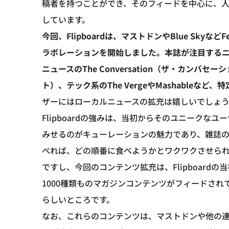
稿者を持つことができ、そのフィードを中心に、
しています。
今回、Flipboardは、マストドンやBlue Sky
ラボレーションを開始しました。本誌が注目するニュ
ニュースのThe Conversation（ザ・カンバセー
ト）、テック系のThe VergeやMashable
ザーにはローカルニュースの拡充は嬉しいでしょ
Flipboardの強みは、当初からそのユニーク
みせるのがキューレーションの魅力であり、雑誌
べれば、どの順番に食べようかとワクワクさせら
ですし、今回のコンテンツ拡充は、Flipboar
1000種類ものマガジンコンテンツがフィードさ
らしいところです。
なお、これらのコンテンツは、マストドンや他の