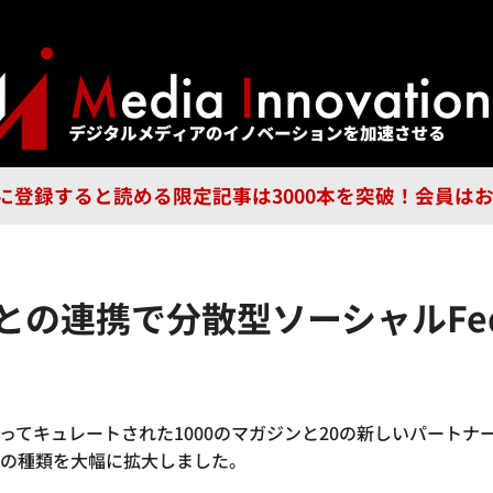
ジー
広告
企業
特集
ブラ
n Guild に登録すると読める限定記事は3000本を突破！会
の雑誌との連携で分散型ソーシャルFe
によってキュレートされた1000のマガジンと20の新しいパートナー
ムの種類を大幅に拡大しました。