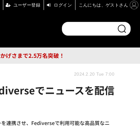
ユーザー登録
ログイン
こんにちは、ゲストさん
ンドチャンネル
フォーエム
その他
DB
員はおかげさまで2.5万名突破！
2024.2.20 Tue 7:00
diverseでニュースを配信
を連携させ、Fediverseで利用可能な高品質なニ