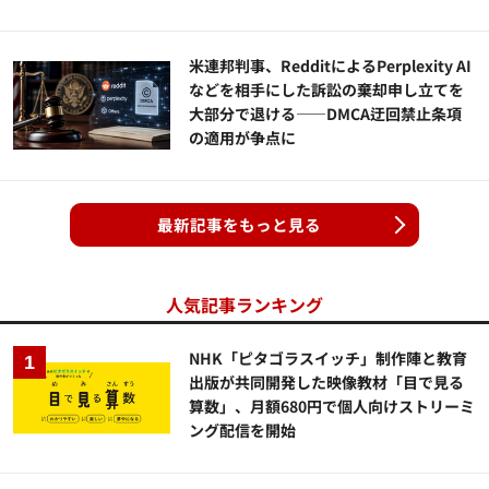
米連邦判事、RedditによるPerplexity AI
などを相手にした訴訟の棄却申し立てを
大部分で退ける——DMCA迂回禁止条項
の適用が争点に
最新記事をもっと見る
人気記事ランキング
NHK「ピタゴラスイッチ」制作陣と教育
出版が共同開発した映像教材「目で見る
算数」、月額680円で個人向けストリーミ
ング配信を開始