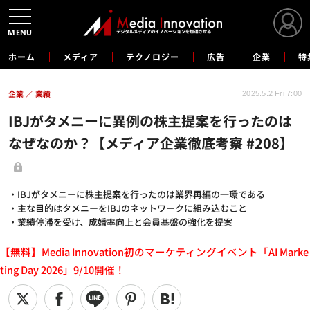
MENU
ホーム
メディア
テクノロジー
広告
企業
特
企業
業績
2025.5.2 Fri 7:00
IBJがタメニーに異例の株主提案を行ったのは
なぜなのか？【メディア企業徹底考察 #208】
・IBJがタメニーに株主提案を行ったのは業界再編の一環である
・主な目的はタメニーをIBJのネットワークに組み込むこと
・業績停滞を受け、成婚率向上と会員基盤の強化を提案
【無料】Media Innovation初のマーケティングイベント「AI Marke
ting Day 2026」9/10開催！