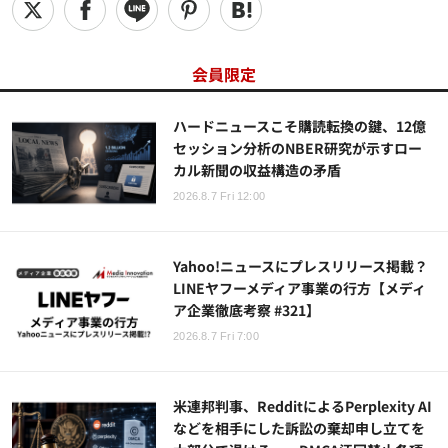
会員限定
ハードニュースこそ購読転換の鍵、12億
セッション分析のNBER研究が示すロー
カル新聞の収益構造の矛盾
2026.8.7 Fri 12:00
Yahoo!ニュースにプレスリリース掲載？
LINEヤフーメディア事業の行方【メディ
ア企業徹底考察 #321】
2026.8.7 Fri 7:00
米連邦判事、RedditによるPerplexity AI
などを相手にした訴訟の棄却申し立てを