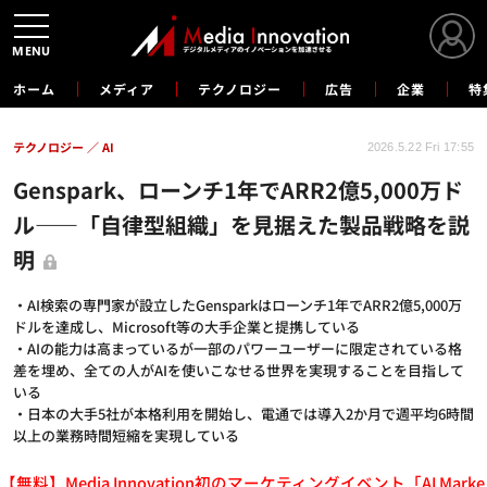
MENU
ホーム
メディア
テクノロジー
広告
企業
特
テクノロジー
AI
2026.5.22 Fri 17:55
Genspark、ローンチ1年でARR2億5,000万ド
ル——「自律型組織」を見据えた製品戦略を説
明
・AI検索の専門家が設立したGensparkはローンチ1年でARR2億5,000万
ドルを達成し、Microsoft等の大手企業と提携している
・AIの能力は高まっているが一部のパワーユーザーに限定されている格
差を埋め、全ての人がAIを使いこなせる世界を実現することを目指して
いる
・日本の大手5社が本格利用を開始し、電通では導入2か月で週平均6時間
以上の業務時間短縮を実現している
【無料】Media Innovation初のマーケティングイベント「AI Marke