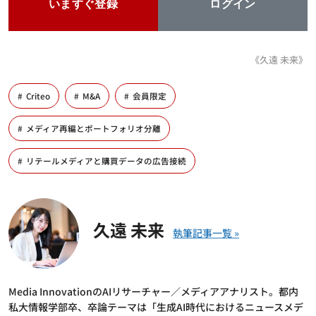
いますぐ登録
ログイン
《久遠 未来》
Criteo
M&A
会員限定
メディア再編とポートフォリオ分離
リテールメディアと購買データの広告接続
久遠 未来
Media InnovationのAIリサーチャー／メディアアナリスト。都内
私大情報学部卒、卒論テーマは「生成AI時代におけるニュースメデ