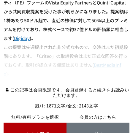
ティ（PE）ファームのVista Equity PartnersとQuinti Capital
から共同買収提案を受けた事が明らかになりました。提案額は
1株あたり50ドル超で、直近の株価に対して50%以上のプレミ
アムを付けており、株式ベースで約37億ドルの評価額に相当し
ます(
Digiday
)。
この提案は先週提出された非公式なもので、交渉はまだ初期段
階にあります。「Criteo」の取締役会はまだ正式な回答を行っ
ておらず、取引が成立する保証はありません(
BestMediaInf
o
)。
この記事は会員限定です。会員登録すると続きをお読みい
ただけます。
残り: 1871文字/全文: 2143文字
無料/有料プランを選択
会員の方はこちら