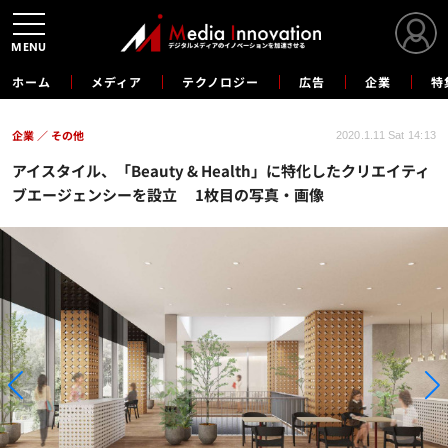
MENU
ホーム
メディア
テクノロジー
広告
企業
特
企業
その他
2020.1.11 Sat 14:13
アイスタイル、「Beauty & Health」に特化したクリエイティ
ブエージェンシーを設立 1枚目の写真・画像