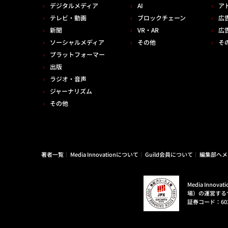
デジタルメディア
AI
ア
テレビ・動画
ブロックチェーン
広
新聞
VR・AR
広
ソーシャルメディア
その他
そ
プラットフォーマー
出版
ラジオ・音声
ジャーナリズム
その他
著者一覧
Media Innovationについて
Guild会員について
編集部へメ
Media Inn
場）の運営する
証券コード：60