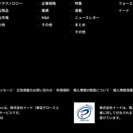
ドテクノロジー
企業戦略
特集
フォーエ
告商品
業績
連載
イード
告市場
M&A
ニュースレター
の他
その他
まとめ
その他
ッセージ
広告掲載のお問い合わせ
利用規約
個人情報の取扱について
個人情報保護
ovation は、株式会社イード（東証グロース上
株式会社イードは、個
サービスです。
者に対して付与される
38
受けています。