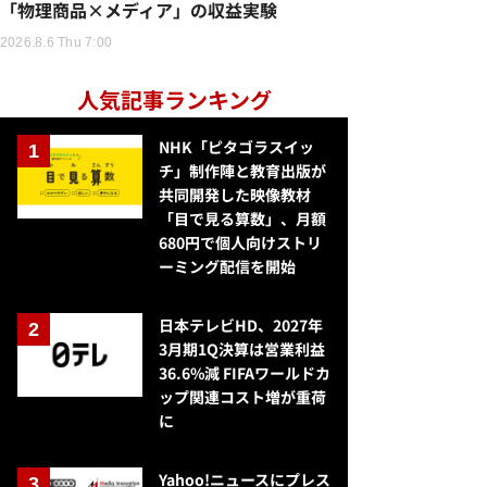
「物理商品×メディア」の収益実験
2026.8.6 Thu 7:00
人気記事ランキング
NHK「ピタゴラスイッ
チ」制作陣と教育出版が
共同開発した映像教材
「目で見る算数」、月額
680円で個人向けストリ
ーミング配信を開始
日本テレビHD、2027年
3月期1Q決算は営業利益
36.6%減 FIFAワールドカ
ップ関連コスト増が重荷
に
Yahoo!ニュースにプレス