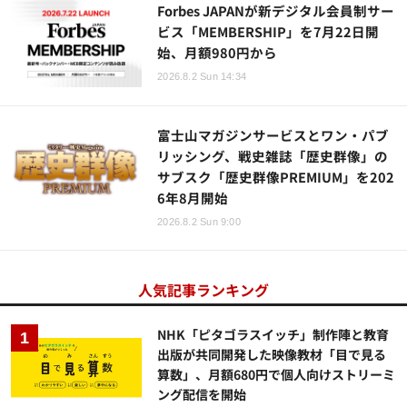
Forbes JAPANが新デジタル会員制サー
ビス「MEMBERSHIP」を7月22日開
始、月額980円から
2026.8.2 Sun 14:34
富士山マガジンサービスとワン・パブ
リッシング、戦史雑誌「歴史群像」の
サブスク「歴史群像PREMIUM」を202
6年8月開始
2026.8.2 Sun 9:00
人気記事ランキング
NHK「ピタゴラスイッチ」制作陣と教育
出版が共同開発した映像教材「目で見る
算数」、月額680円で個人向けストリーミ
ング配信を開始