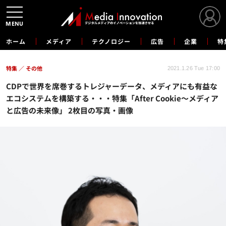
MENU
ホーム
メディア
テクノロジー
広告
企業
特
特集
その他
2021.1.26 Tue 17:00
CDPで世界を席巻するトレジャーデータ、メディアにも有益な
エコシステムを構築する・・・特集「After Cookie～メディア
と広告の未来像」 2枚目の写真・画像