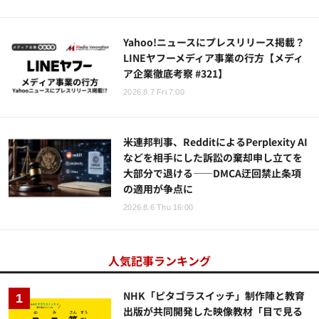
Yahoo!ニュースにプレスリリース掲載？
LINEヤフーメディア事業の行方【メディ
ア企業徹底考察 #321】
2026.8.7 Fri 7:00
米連邦判事、RedditによるPerplexity AI
などを相手にした訴訟の棄却申し立てを
大部分で退ける——DMCA迂回禁止条項
の適用が争点に
2026.8.6 Thu 16:00
人気記事ランキング
NHK「ピタゴラスイッチ」制作陣と教育
出版が共同開発した映像教材「目で見る