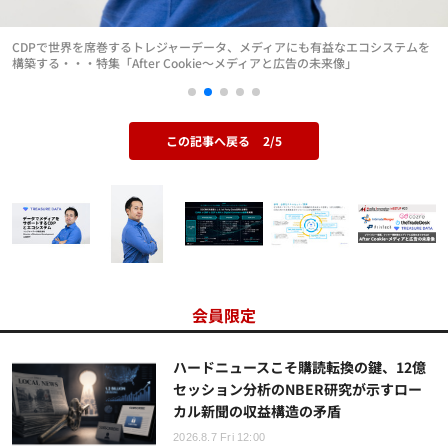
CDPで世界を席巻するトレジャーデータ、メディアにも有益なエコシステムを
構築する・・・特集「After Cookie～メディアと広告の未来像」
この記事へ戻る
2/5
会員限定
ハードニュースこそ購読転換の鍵、12億
セッション分析のNBER研究が示すロー
カル新聞の収益構造の矛盾
2026.8.7 Fri 12:00