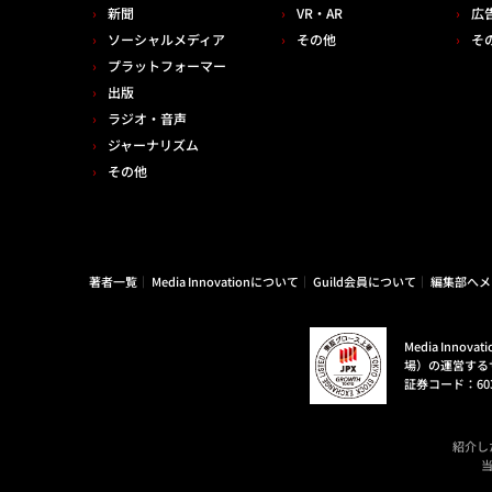
新聞
VR・AR
広
ソーシャルメディア
その他
そ
プラットフォーマー
出版
ラジオ・音声
ジャーナリズム
その他
著者一覧
Media Innovationについて
Guild会員について
編集部へメ
Media Inn
場）の運営する
証券コード：60
紹介し
当