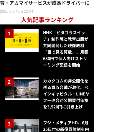
育・アカマイサービスが成長ドライバーに
2026.8.3 Mon 22:04
人気記事ランキング
NHK「ピタゴラスイッ
チ」制作陣と教育出版が
共同開発した映像教材
「目で見る算数」、月額
680円で個人向けストリ
ーミング配信を開始
カカクコムの非公開化を
巡る買収合戦が激化、ベ
インキャピタル・LINEヤ
フー連合が公開買付価格
を3,520円に引き上げ
フジ・メディアHD、6月
25日付の新役員体制を内