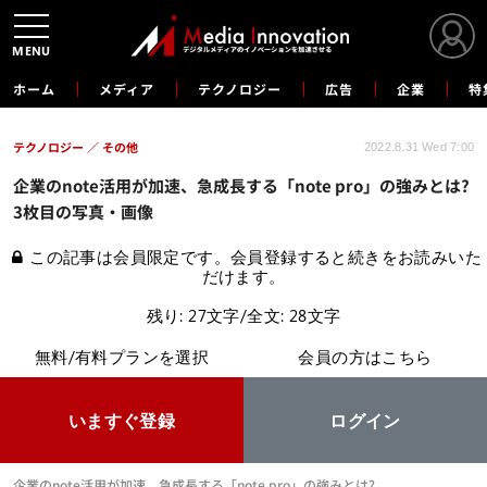
MENU
ホーム
メディア
テクノロジー
広告
企業
特
テクノロジー
その他
2022.8.31 Wed 7:00
企業のnote活用が加速、急成長する「note pro」の強みとは?
3枚目の写真・画像
この記事は会員限定です。会員登録すると続きをお読みいた
だけます。
残り: 27文字/全文: 28文字
無料/有料プランを選択
会員の方はこちら
いますぐ登録
ログイン
企業のnote活用が加速、急成長する「note pro」の強みとは?