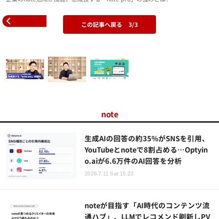
この記事へ戻る
3/3
note
生成AIの回答の約35%がSNSを引用、
YouTubeとnoteで8割占める…Optyin
o.aiが6.6万件のAI回答を分析
2026.7.11 Sat 15:23
noteが目指す「AI時代のコンテンツ流
通ハブ」、LLMでレコメンド刷新しPV