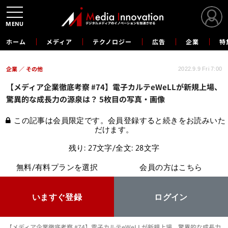
MENU
ホーム
メディア
テクノロジー
広告
企業
特
企業
その他
2022.9.9 Fri 7:00
【メディア企業徹底考察 #74】電子カルテeWeLLが新規上場、
驚異的な成長力の源泉は？ 5枚目の写真・画像
この記事は会員限定です。会員登録すると続きをお読みいた
だけます。
残り: 27文字/全文: 28文字
無料/有料プランを選択
会員の方はこちら
いますぐ登録
ログイン
【メディア企業徹底考察 #74】電子カルテeWeLLが新規上場、驚異的な成長力