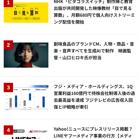
NHK「ピタゴラスイッチ」制作陣と教育
出版が共同開発した映像教材「目で見る
算数」、月額680円で個人向けストリーミ
ング配信を開始
創味食品のブランドCM、人物・商品・音
楽・音声すべてを生成AIで制作 映画監
督・山口ヒロキ氏が担当
フジ・メディア・ホールディングス、1Q
営業利益160億円で持株会社制導入後の過
去最高益を達成 フジテレビの広告収入回
復とIP戦略が牽引
Yahoo!ニュースにプレスリリース掲載？
LINEヤフーメディア事業の行方【メディ