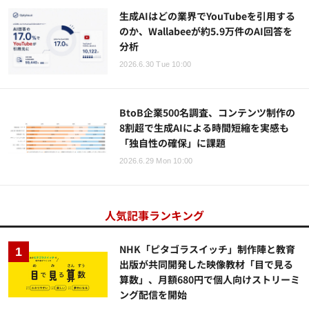
生成AIはどの業界でYouTubeを引用する
のか、Wallabeeが約5.9万件のAI回答を
分析
2026.6.30 Tue 10:00
BtoB企業500名調査、コンテンツ制作の
8割超で生成AIによる時間短縮を実感も
「独自性の確保」に課題
2026.6.29 Mon 10:00
人気記事ランキング
NHK「ピタゴラスイッチ」制作陣と教育
出版が共同開発した映像教材「目で見る
算数」、月額680円で個人向けストリーミ
ング配信を開始