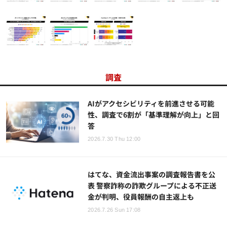
調査
AIがアクセシビリティを前進させる可能
性、調査で6割が「基準理解が向上」と回
答
2026.7.30 Thu 12:00
はてな、資金流出事案の調査報告書を公
表 警察詐称の詐欺グループによる不正送
金が判明、役員報酬の自主返上も
2026.7.26 Sun 17:08