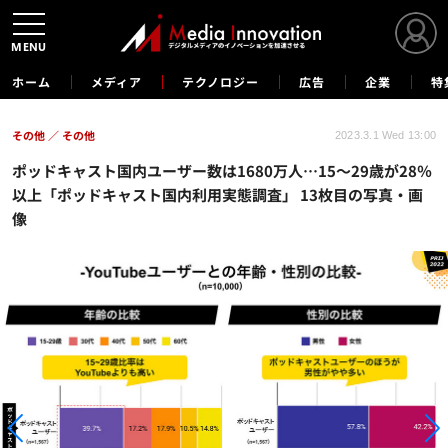
MENU
ホーム
メディア
テクノロジー
広告
企業
特
その他
その他
2023.3.1 Wed 13:00
ポッドキャスト国内ユーザー数は1680万人…15～29歳が28％
以上「ポッドキャスト国内利用実態調査」 13枚目の写真・画
像