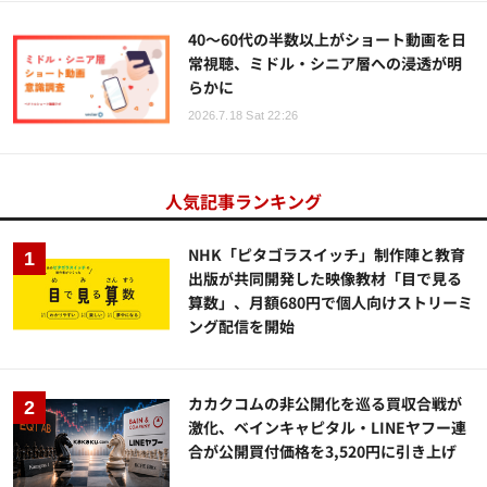
40～60代の半数以上がショート動画を日
常視聴、ミドル・シニア層への浸透が明
らかに
2026.7.18 Sat 22:26
人気記事ランキング
NHK「ピタゴラスイッチ」制作陣と教育
出版が共同開発した映像教材「目で見る
算数」、月額680円で個人向けストリーミ
ング配信を開始
カカクコムの非公開化を巡る買収合戦が
激化、ベインキャピタル・LINEヤフー連
合が公開買付価格を3,520円に引き上げ