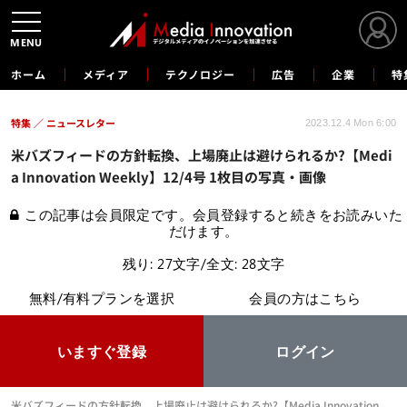
MENU
ホーム
メディア
テクノロジー
広告
企業
特
特集
ニュースレター
2023.12.4 Mon 6:00
米バズフィードの方針転換、上場廃止は避けられるか?【Medi
a Innovation Weekly】12/4号 1枚目の写真・画像
この記事は会員限定です。会員登録すると続きをお読みいた
だけます。
残り: 27文字/全文: 28文字
無料/有料プランを選択
会員の方はこちら
いますぐ登録
ログイン
米バズフィードの方針転換、上場廃止は避けられるか?【Media Innovation