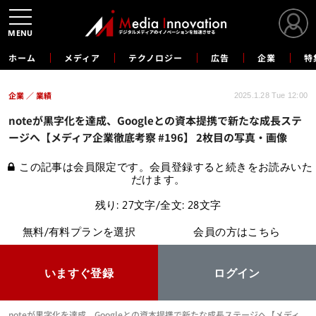
MENU
ホーム
メディア
テクノロジー
広告
企業
特
企業
業績
2025.1.28 Tue 12:00
noteが黒字化を達成、Googleとの資本提携で新たな成長ステ
ージへ【メディア企業徹底考察 #196】 2枚目の写真・画像
この記事は会員限定です。会員登録すると続きをお読みいた
だけます。
残り: 27文字/全文: 28文字
無料/有料プランを選択
会員の方はこちら
いますぐ登録
ログイン
noteが黒字化を達成、Googleとの資本提携で新たな成長ステージへ【メディ