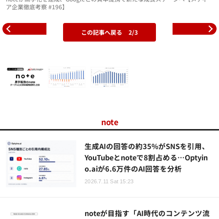
ア企業徹底考察 #196】
この記事へ戻る
2/3
note
生成AIの回答の約35%がSNSを引用、
YouTubeとnoteで8割占める…Optyin
o.aiが6.6万件のAI回答を分析
2026.7.11 Sat 15:23
noteが目指す「AI時代のコンテンツ流