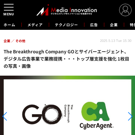
MENU
ホーム
メディア
テクノロジー
広告
企業
特
企業
その他
2025.5.13 Tue 15:30
The Breakthrough Company GOとサイバーエージェント、
デジタル広告事業で業務提携・・・トップ層支援を強化 1枚目
の写真・画像