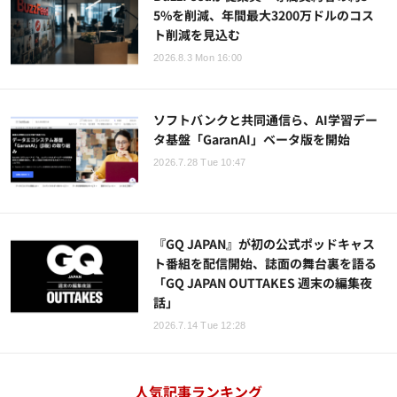
5%を削減、年間最大3200万ドルのコス
ト削減を見込む
2026.8.3 Mon 16:00
ソフトバンクと共同通信ら、AI学習デー
タ基盤「GaranAI」ベータ版を開始
2026.7.28 Tue 10:47
『GQ JAPAN』が初の公式ポッドキャス
ト番組を配信開始、誌面の舞台裏を語る
「GQ JAPAN OUTTAKES 週末の編集夜
話」
2026.7.14 Tue 12:28
人気記事ランキング