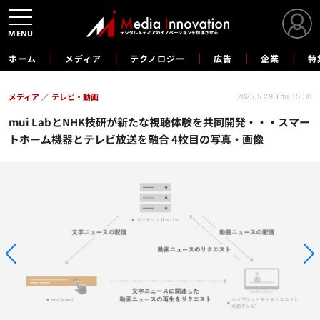
MENU
ホーム
メディア
テクノロジー
広告
企業
特
メディア
テレビ・動画
2025.5.29 Thu 15:30
mui LabとNHK技研が新たな視聴体験を共同開発・・・スマー
トホーム機器とテレビ放送を融合 4枚目の写真・画像