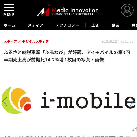
MENU
ホーム
メディア
テクノロジー
広告
企業
特
メディア
デジタルメディア
2025.6.12 Thu 18:55
ふるさと納税事業「ふるなび」が好調、アイモバイルの第3四
半期売上高が前期比14.2%増 1枚目の写真・画像