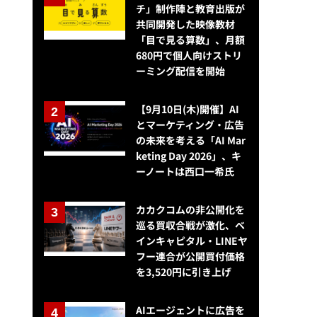
チ」制作陣と教育出版が
共同開発した映像教材
「目で見る算数」、月額
680円で個人向けストリ
ーミング配信を開始
【9月10日(木)開催】AI
売れるネット広告社がSOBAプロジェクトを買収・・・ビジュアルコミ
とマーケティング・広告
の未来を考える「AI Mar
keting Day 2026」、キ
ーノートは西口一希氏
カカクコムの非公開化を
巡る買収合戦が激化、ベ
インキャピタル・LINEヤ
フー連合が公開買付価格
を3,520円に引き上げ
AIエージェントに広告を