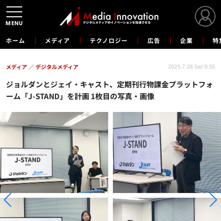
MENU
ホーム
メディア
テクノロジー
広告
企業
特
メディア
デジタルメディア
2025.7.26 Sat 9:55
ジョルダンとジェイ・キャスト、定期刊行物課金プラットフォ
ーム「J-STAND」を計画 1枚目の写真・画像