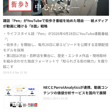
雑誌『Pen』がYouTubeで街歩き番組を始めた理由——紙メディア
が動画に賭ける「B面」戦略
・ライフスタイル誌『Pen』が2026年4月28日にYouTube連載番組
『\
・街歩き』を開始し、毎月28日に新エピソードを公開する定期配信
モデルを採用
・第1回は渋谷・百軒店を舞台に、歴史・エンタメ作品・現地取材
を組み合わせた独自フォーマットで「知られざる街の魅力」を掘り
起こす
2026.5.9 Sat 13:36
NECとParrotAnalyticsが連携、動画コン
テンツの価値分析サービスを国内で展開
2025.2.28 Fri 14:00