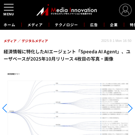
MENU
ホーム
メディア
テクノロジー
広告
企業
特
メディア
デジタルメディア
2025.9.1 Mon 16:50
経済情報に特化したAIエージェント「Speeda AI Agent」、ユ
ーザベースが2025年10月リリース 4枚目の写真・画像