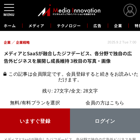
MENU
ホーム
メディア
テクノロジー
広告
企業
特
企業
企業戦略
2025.9.2 Tue 7:00
メディアとSaaSが融合したジフデービス、各分野で独自の広
告外ビジネスを展開し成長維持 3枚目の写真・画像
この記事は会員限定です。会員登録すると続きをお読みいた
だけます。
残り: 27文字/全文: 28文字
無料/有料プランを選択
会員の方はこちら
いますぐ登録
ログイン
メディアとSaaSが融合したジフデービス、各分野で独自の広告外ビジネスを展