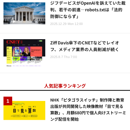
ジフデービスがOpenAIを訴えていた裁
判、若干の前進―robots.txtは「法的
防御にならず」
2025.12.29 Mon 12:00
Ziff Davis傘下のCNETなどでレイオ
フ、メディア業界の人員削減が続く
2025.8.7 Thu 7:00
人気記事ランキング
NHK「ピタゴラスイッチ」制作陣と教育
出版が共同開発した映像教材「目で見る
算数」、月額680円で個人向けストリーミ
ング配信を開始