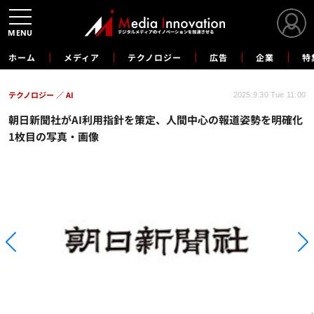
MENU
ホーム
メディア
テクノロジー
広告
企業
特
テクノロジー
AI
2025.9.30 Tue 11:00
朝日新聞社がAI利用指針を策定、人間中心の報道姿勢を明確化
1枚目の写真・画像