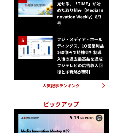
見せる、「TIME」が始
めた取り組み【Media In
novation Weekly】8/3
号
フジ・メディア・ホール
ディングス、1Q営業利益
160億円で持株会社制導
入後の過去最高益を達成
「WIRED Innovation Award 2025」授賞式開催、落合陽一や星街す
フジテレビの広告収入回
復とIP戦略が牽引
人気記事ランキング
ピックアップ