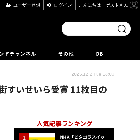
ユーザー登録
ログイン
こんにちは、ゲストさん
ンドチャンネル
フォーエム
その他
DB
2025.12.2 Tue 18:00
一や星街すいせいら受賞 11枚目の
人気記事ランキング
NHK「ピタゴラスイッ