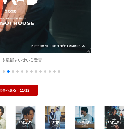
落合陽一や星街すいせいら受賞
記事へ戻る
11/22