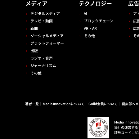
メディア
テクノロジー
広
デジタルメディア
AI
ア
テレビ・動画
ブロックチェーン
広
新聞
VR・AR
広
ソーシャルメディア
その他
そ
プラットフォーマー
出版
ラジオ・音声
ジャーナリズム
その他
著者一覧
Media Innovationについて
Guild会員について
編集部へメ
Media Inn
場）の運営する
証券コード：60